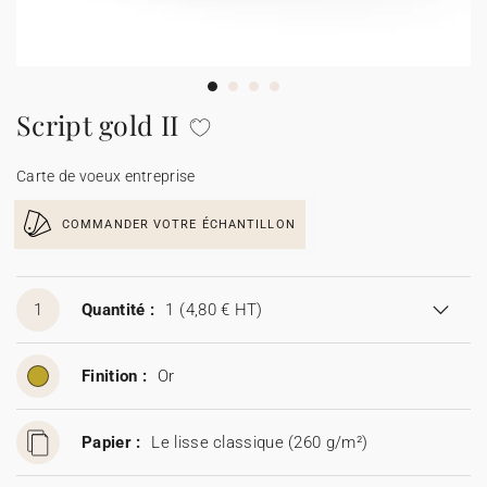
Carte de voeux 100% personnalisable
Produits sur mesure
★ Demande d'échantillons
Cartes postales
Script gold II
★ Demande de devis
Etiquettes d'enveloppe
Carte de voeux entreprise
Menus
COMMANDER VOTRE ÉCHANTILLON
Présentoirs comptoir
1
Quantité :
1
(4,80 € HT)
Stickers
Finition :
Or
Papier :
Le lisse classique (260 g/m²)