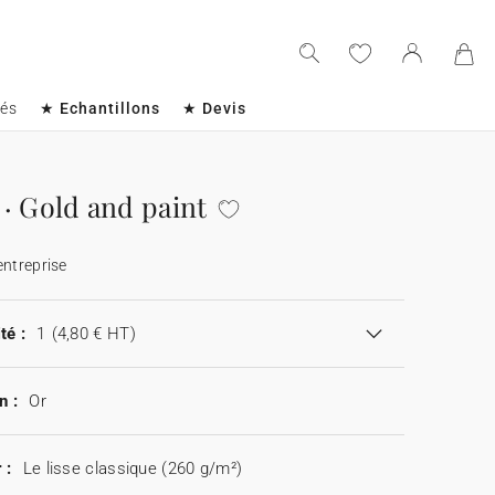
sés
★ Echantillons
★ Devis
· Gold and paint
entreprise
té :
1
(4,80 € HT)
n :
Or
 :
Le lisse classique (260 g/m²)