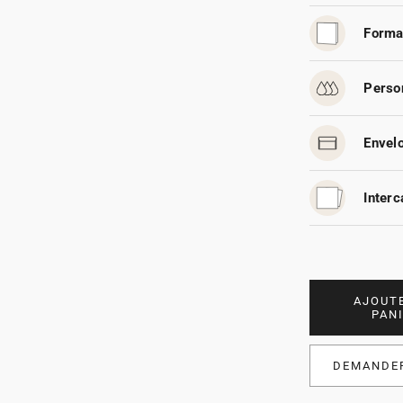
Forma
Person
Envelo
Interc
AJOUT
PAN
DEMANDER