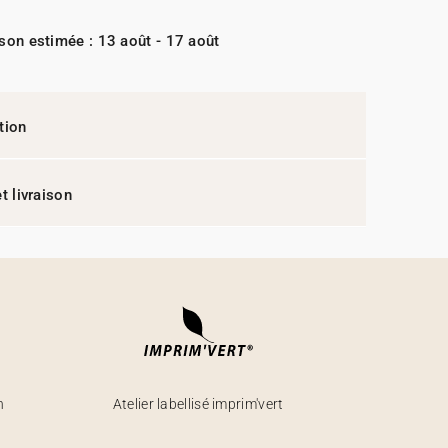
ison estimée : 13 août - 17 août
tion
t livraison
h
Atelier labellisé imprim'vert