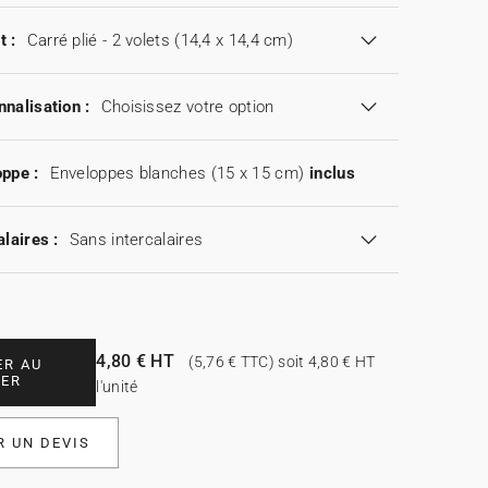
t :
Carré plié - 2 volets (14,4 x 14,4 cm)
nalisation :
Choisissez votre option
ppe :
Enveloppes blanches (15 x 15 cm)
inclus
alaires :
Sans intercalaires
4,80 € HT
(5,76 € TTC) soit 4,80 € HT
ER AU
IER
l'unité
 UN DEVIS