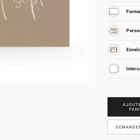
Forma
Person
Envelo
Interc
AJOUT
PAN
DEMANDER