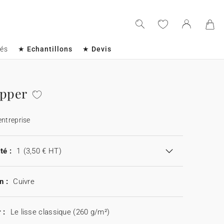
sés
★ Echantillons
★ Devis
opper
entreprise
té :
1
(3,50 € HT)
n :
Cuivre
 :
Le lisse classique (260 g/m²)