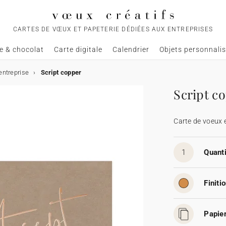
CARTES DE VŒUX ET PAPETERIE DÉDIÉES AUX ENTREPRISES
e & chocolat
Carte digitale
Calendrier
Objets personnali
entreprise
Script copper
Script c
Carte de voeux 
1
Quanti
Finitio
Papier