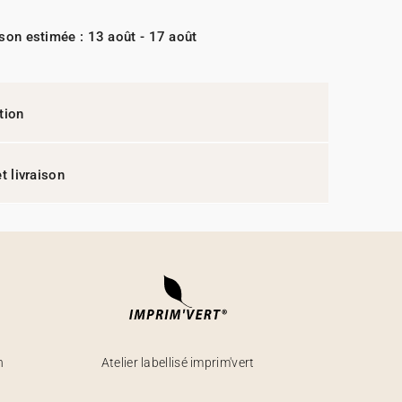
ison estimée : 13 août - 17 août
tion
t livraison
h
Atelier labellisé imprim'vert