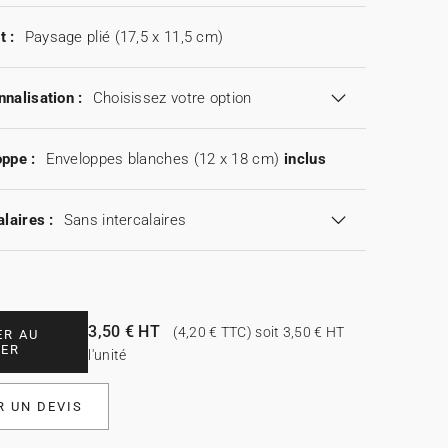
t :
Paysage plié (17,5 x 11,5 cm)
nalisation :
Choisissez votre option
ppe :
Enveloppes blanches (12 x 18 cm)
inclus
alaires :
Sans intercalaires
3,50 € HT
(4,20 € TTC) soit 3,50 € HT
ER AU
IER
l'unité
 UN DEVIS