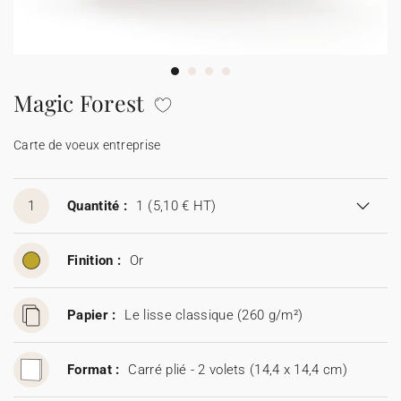
Carte de voeux 100% personnalisable
Produits sur mesure
★ Demande d'échantillons
Cartes postales
Magic Forest
★ Demande de devis
Etiquettes d'enveloppe
Carte de voeux entreprise
Menus
1
Quantité :
1
(5,10 € HT)
Présentoirs comptoir
Finition :
Or
Stickers
Papier :
Le lisse classique (260 g/m²)
Format :
Carré plié - 2 volets (14,4 x 14,4 cm)