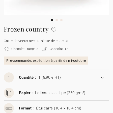
Carte de voeux 100% personnalisable
Produits sur mesure
★ Demande d'échantillons
Cartes postales
Frozen country
★ Demande de devis
Etiquettes d'enveloppe
Carte de voeux avec tablette de chocolat
Chocolat Français
Chocolat Bio
Menus
Pré-commande, expédition à partir de mi-octobre
Présentoirs comptoir
1
Quantité :
1
(8,90 € HT)
Stickers
Papier :
Le lisse classique (260 g/m²)
Format :
Étui carré (10,4 x 10,4 cm)