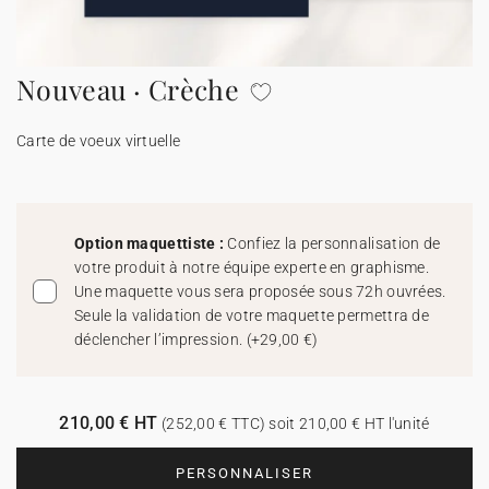
Carte de voeux 100% personnalisable
Produits sur mesure
Nouveau · Crèche
★ Demande d'échantillons
Cartes postales
Carte de voeux virtuelle
★ Demande de devis
Etiquettes d'enveloppe
Menus
Option maquettiste :
Confiez la personnalisation de
votre produit à notre équipe experte en graphisme.
Présentoirs comptoir
Une maquette vous sera proposée sous 72h ouvrées.
Seule la validation de votre maquette permettra de
déclencher l’impression.
(
+29,00 €
)
Stickers
210,00 € HT
(252,00 € TTC) soit 210,00 € HT l'unité
PERSONNALISER