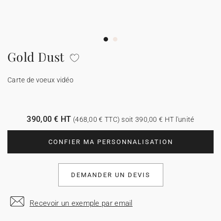
Carte de voeux 100% personnalisable
Produits sur mesure
★ Demande d'échantillons
Cartes postales
Gold Dust
★ Demande de devis
Etiquettes d'enveloppe
Carte de voeux vidéo
Menus
390,00 € HT
(468,00 € TTC) soit 390,00 € HT l'unité
Présentoirs comptoir
CONFIER MA PERSONNALISATION
Stickers
DEMANDER UN DEVIS
Recevoir un exemple par email