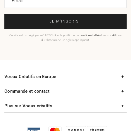
Email
JE M'INSCRIS !
Ce site est protégé par reCAPTCHA et la politique de
confidentialité
et les
conditions
d'utilisation de Google s'appliquent.
Voeux Créatifs en Europe
Commande et contact
Plus sur Voeux créatifs