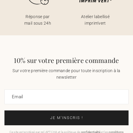
Réponse par
Atelier labellisé
mail sous 24h
imprim'vert
10% sur votre première commande
Sur votre première commande pour toute inscription à la
newsletter
Email
JE M'INSCRIS !
Ce site est protégé par reCAPTCHA et la politique de
confidentialité
et les
conditions