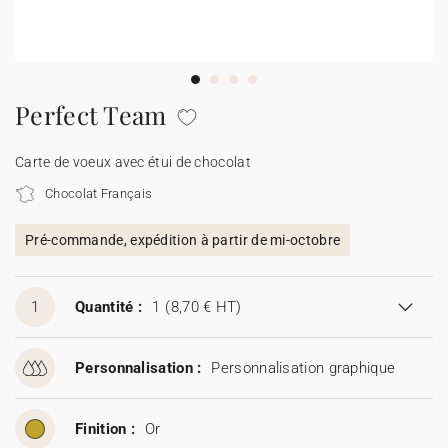
Carte de voeux 100% personnalisable
Produits sur mesure
★ Demande d'échantillons
Cartes postales
Perfect Team
★ Demande de devis
Etiquettes d'enveloppe
Carte de voeux avec étui de chocolat
Chocolat Français
Menus
Pré-commande, expédition à partir de mi-octobre
Présentoirs comptoir
1
Quantité :
1
(8,70 € HT)
Stickers
Personnalisation :
Personnalisation graphique
Finition :
Or