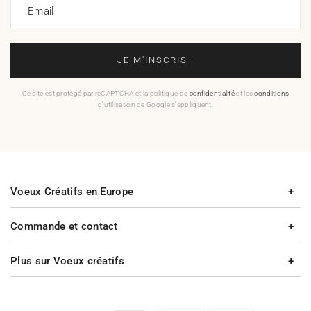
Email
JE M'INSCRIS !
Ce site est protégé par reCAPTCHA et la politique de
confidentialité
et les
conditions
d'utilisation de Google s'appliquent.
Voeux Créatifs en Europe
Commande et contact
Plus sur Voeux créatifs