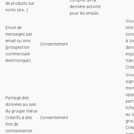
compter de la
de produits sur
dernière activité
notre site...)
pour les emails.
Vou
Envoi de
reti
messages par
con
email ou sms
à t
Consentement
(prospection
dans
commerciale
espa
électronique)
Vœ
Créa
Vou
sign
mom
oppo
Partage des
par
données au sein
info
du groupe Vœux
au s
Créatifs à des
Consentement
gro
fins de
Créa
connaissance