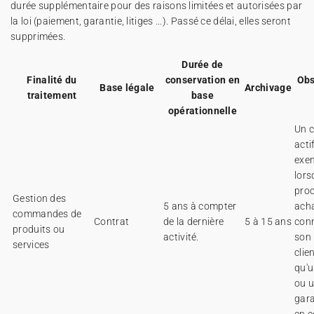
durée supplémentaire pour des raisons limitées et autorisées par
la loi (paiement, garantie, litiges ...). Passé ce délai, elles seront
supprimées.
Durée de
Finalité du
conservation en
Obs
Base légale
Archivage
traitement
base
opérationnelle
Un c
acti
exe
lorsq
proc
Gestion des
5 ans à compter
acha
commandes de
Contrat
de la dernière
5 à 15 ans
con
produits ou
activité.
son
services
clie
qu'u
ou 
gara