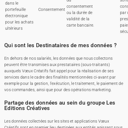
du
son
dans le
consentement
con
portefeuille
Consentement
ou la durée de
par 
électronique
validité de la
pres
pour les achats
carte bancaire.
pai
ultérieurs
sécu
Qui sont les Destinataires de mes données ?
En dehors de nos salariés, les données que nous collectons
peuvent être transmises aux prestataires (sous-traitants)
auxquels Vœux Créatifs fait appel pour la réalisation de ses
services dans le cadre des finalités mentionnées ci-avant par
exemple pour la gestion, l'exécution, le traitement, le paiement de
vos commandes, ainsi que pour des opérations marketing.
Partage des données au sein du groupe Les
Editions Créatives
Les données collectées sur les sites et applications Vœux
Créatifs sont en premier lieu destinées aux entités agissant sous