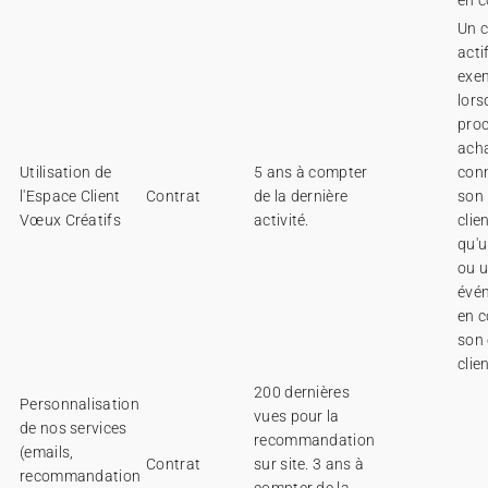
en c
Un c
acti
exe
lorsq
proc
acha
Utilisation de
5 ans à compter
con
l'Espace Client
Contrat
de la dernière
son
Vœux Créatifs
activité.
clie
qu'u
ou 
évé
en c
son
clien
200 dernières
Personnalisation
vues pour la
de nos services
recommandation
(emails,
Contrat
sur site. 3 ans à
recommandation