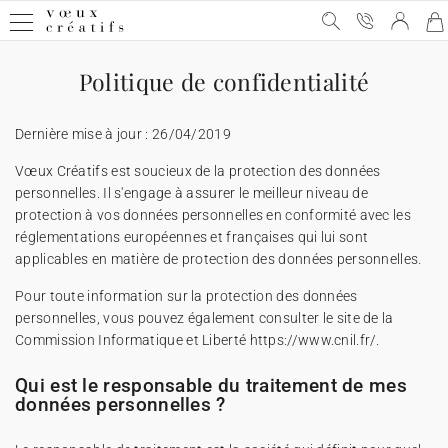
Carte de voeux
Carte de voeux
Carte de voeux digitale
Carte de voeux & chocolat
Calendrier personnalisé
Objets personnalisés
Politique de confidentialité
Carte de voeux digitale
➞ Toutes les cartes de voeux
➞ Toutes les cartes digitales
➞ Toutes les cartes chocolats
➞ Tous les calendriers
➞ Tous les supports
Dernière mise à jour : 26/04/2019
Vœux Créatifs est soucieux de la protection des données
Carte de voeux & chocolat
Carte de voeux avec dorure
Carte de voeux virtuelle
Etui chocolat
★ Demande de devis
Affiches
personnelles. Il s'engage à assurer le meilleur niveau de
protection à vos données personnelles en conformité avec les
réglementations européennes et françaises qui lui sont
Calendrier personnalisé
Carte de voeux humour
Carte de voeux vidéo
Tablette chocolat
Appareils photos jetables
applicables en matière de protection des données personnelles.
Pour toute information sur la protection des données
Objets personnalisés
Carte de voeux Noël
Carte de voeux vidéo premium
Carte avec deux chocolats
Cartes cadeau
personnelles, vous pouvez également consulter le site de la
Commission Informatique et Liberté https://www.cnil.fr/.
Carte de voeux originale
★ Demande de devis
★ Demande d'échantillons
Cartes de remerciements
Qui est le responsable du traitement de mes
données personnelles ?
Carte de voeux avec graines
★ Demande de devis
Invitations professionelles