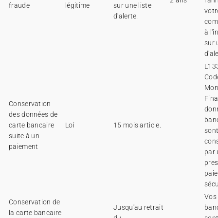
2 ans
l'an
fraude
légitime
sur une liste
votr
d'alerte.
com
à l'
sur 
d'al
L13
Cod
Moné
Fina
Conservation
don
des données de
ban
carte bancaire
Loi
15 mois article.
son
suite à un
con
paiement
par 
pres
pai
sécu
Vos
Conservation de
Jusqu'au retrait
ban
la carte bancaire