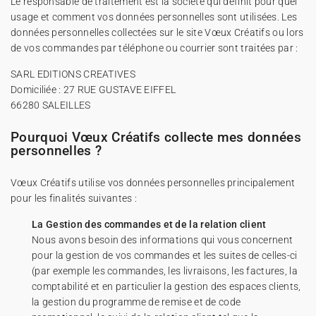
Le responsable de traitement est la société qui définit pour quel
usage et comment vos données personnelles sont utilisées. Les
Carte de voeux 100% personnalisable
Produits sur mesure
données personnelles collectées sur le site Vœux Créatifs ou lors
de vos commandes par téléphone ou courrier sont traitées par :
★ Demande d'échantillons
Cartes postales
SARL EDITIONS CREATIVES
Domiciliée : 27 RUE GUSTAVE EIFFEL
★ Demande de devis
Etiquettes d'enveloppe
66280 SALEILLES
Pourquoi Vœux Créatifs collecte mes données
Menus
personnelles ?
Vœux Créatifs utilise vos données personnelles principalement
Présentoirs comptoir
pour les finalités suivantes :
La Gestion des commandes et de la relation client
Stickers
Nous avons besoin des informations qui vous concernent
pour la gestion de vos commandes et les suites de celles-ci
(par exemple les commandes, les livraisons, les factures, la
comptabilité et en particulier la gestion des espaces clients,
la gestion du programme de remise et de code