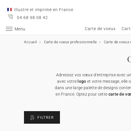
Illustré et imprimé en France
04 68 98 08 42
Carte de voeux
Cart
Menu
Accueil
Carte de voeux professionnelle
Carte de voeux 
Carte de voeux
Carte de voeux
Carte de voeux digitale
Carte de voeux & chocolat
Calendrier personnalisé
Objets personnalisés
C
➞ Toutes les cartes de voeux
Carte de voeux digitale
➞ Toutes les cartes digitales
➞ Toutes les cartes chocolats
➞ Tous les calendriers
➞ Tous les supports
Adressez vos vœux d'entreprise avec u
Carte de voeux avec dorure
Carte de voeux virtuelle
Carte de voeux & chocolat
Etui chocolat
★ Demande de devis
Affiches
avec votre
logo
et votre message, elle 
dans une large palette de designs contem
Carte de voeux humour
Carte de voeux vidéo
Tablette chocolat
Calendrier personnalisé
Appareils photos jetables
en France. Optez pour cette
carte de vœ
Carte de voeux Noël
Carte de voeux vidéo premium
Carte avec deux chocolats
Objets personnalisés
Cartes cadeau
FILTRER
Carte de voeux originale
★ Demande de devis
★ Demande d'échantillons
Cartes de remerciements