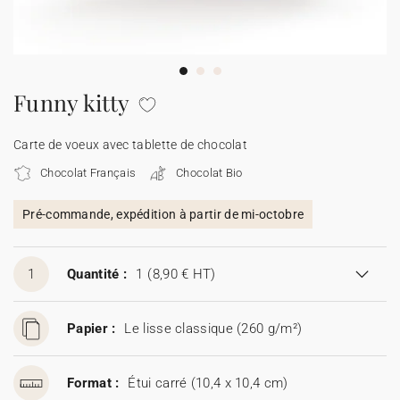
Carte de voeux 100% personnalisable
Produits sur mesure
★ Demande d'échantillons
Cartes postales
Funny kitty
★ Demande de devis
Etiquettes d'enveloppe
Carte de voeux avec tablette de chocolat
Chocolat Français
Chocolat Bio
Menus
Pré-commande, expédition à partir de mi-octobre
Présentoirs comptoir
1
Quantité :
1
(8,90 € HT)
Stickers
Papier :
Le lisse classique (260 g/m²)
Format :
Étui carré (10,4 x 10,4 cm)