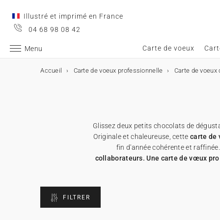
Illustré et imprimé en France
04 68 98 08 42
Carte de voeux
Cart
Menu
Accueil
Carte de voeux professionnelle
Carte de voeux 
Carte de voeux
Carte de voeux
Carte de voeux digitale
Carte de voeux & chocolat
Calendrier personnalisé
Objets personnalisés
➞ Toutes les cartes de voeux
Carte de voeux digitale
➞ Toutes les cartes digitales
➞ Toutes les cartes chocolats
➞ Tous les calendriers
➞ Tous les supports
Glissez deux petits chocolats de dégusta
Carte de voeux avec dorure
Carte de voeux virtuelle
Carte de voeux & chocolat
Etui chocolat
★ Demande de devis
Affiches
Originale et chaleureuse, cette
carte de
fin d'année cohérente et raffinée
Carte de voeux humour
Carte de voeux vidéo
Tablette chocolat
Calendrier personnalisé
Appareils photos jetables
collaborateurs. Une carte de vœux pro
Carte de voeux Noël
Carte de voeux vidéo premium
Carte avec deux chocolats
Objets personnalisés
Cartes cadeau
FILTRER
Carte de voeux originale
★ Demande de devis
★ Demande d'échantillons
Cartes de remerciements