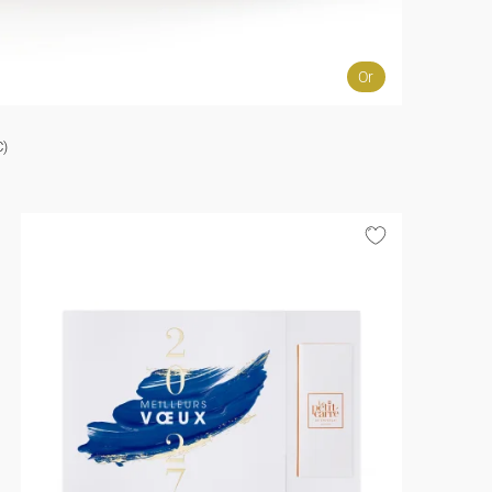
Or
C)