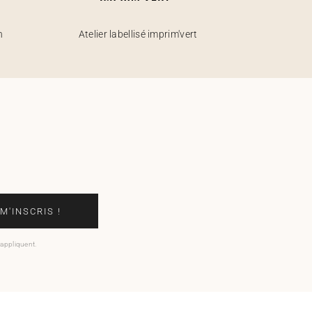
h
Atelier labellisé imprim'vert
 M'INSCRIS !
'appliquent.