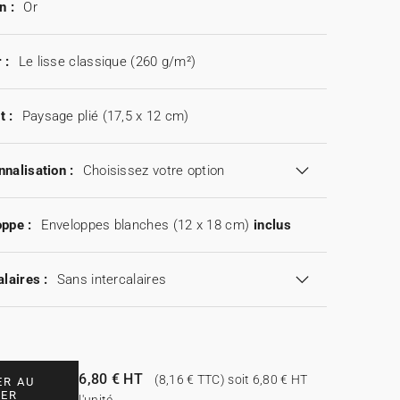
n :
Or
 :
Le lisse classique (260 g/m²)
t :
Paysage plié (17,5 x 12 cm)
nalisation :
Choisissez votre option
ppe :
Enveloppes blanches (12 x 18 cm)
inclus
alaires :
Sans intercalaires
6,80 € HT
(8,16 € TTC) soit 6,80 € HT
ER AU
IER
l'unité