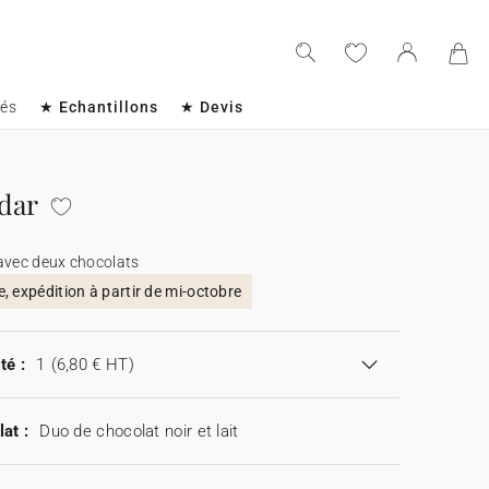
sés
★ Echantillons
★ Devis
dar
avec deux chocolats
 expédition à partir de mi-octobre
té :
1
(6,80 € HT)
at :
Duo de chocolat noir et lait