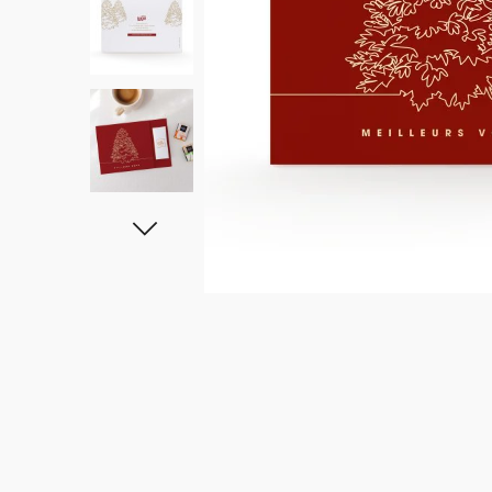
Carte de voeux avec graines
★ Demande de devis
Invitations professionelles
Carte de voeux 100% personnalisable
Produits sur mesure
★ Demande d'échantillons
Cartes postales
★ Demande de devis
Etiquettes d'enveloppe
Menus
Présentoirs comptoir
Stickers