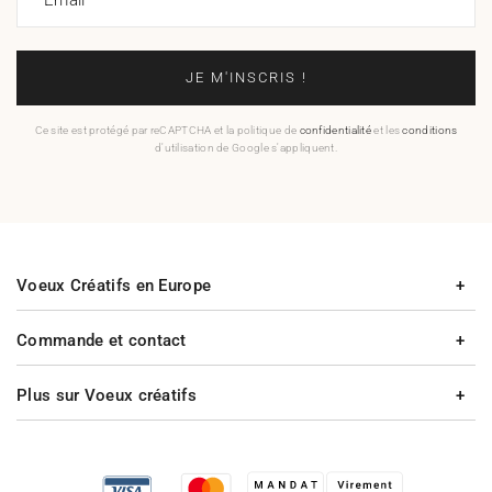
JE M'INSCRIS !
Ce site est protégé par reCAPTCHA et la politique de
confidentialité
et les
conditions
d'utilisation de Google s'appliquent.
Voeux Créatifs en Europe
Commande et contact
Plus sur Voeux créatifs