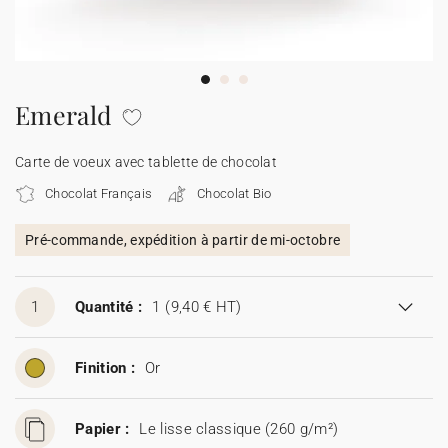
Carte de voeux 100% personnalisable
Produits sur mesure
★ Demande d'échantillons
Cartes postales
Emerald
★ Demande de devis
Etiquettes d'enveloppe
Carte de voeux avec tablette de chocolat
Chocolat Français
Chocolat Bio
Menus
Pré-commande, expédition à partir de mi-octobre
Présentoirs comptoir
1
Quantité :
1
(9,40 € HT)
Stickers
Finition :
Or
Papier :
Le lisse classique (260 g/m²)