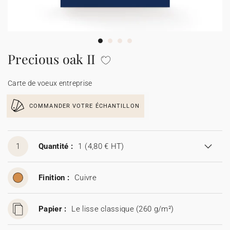
Carte de voeux 100% personnalisable
Produits sur mesure
★ Demande d'échantillons
Cartes postales
Precious oak II
★ Demande de devis
Etiquettes d'enveloppe
Carte de voeux entreprise
Menus
COMMANDER VOTRE ÉCHANTILLON
Présentoirs comptoir
1
Quantité :
1
(4,80 € HT)
Stickers
Finition :
Cuivre
Papier :
Le lisse classique (260 g/m²)