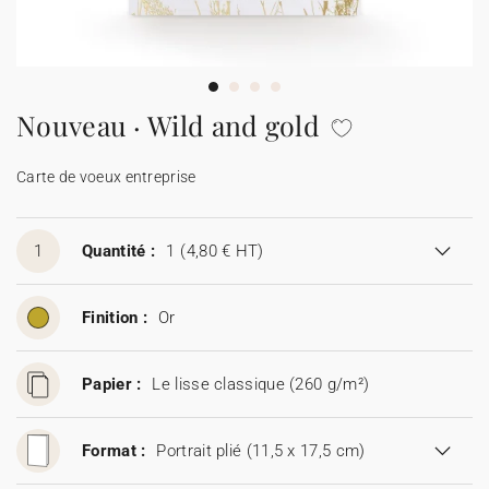
Carte de voeux 100% personnalisable
Produits sur mesure
★ Demande d'échantillons
Cartes postales
Nouveau · Wild and gold
★ Demande de devis
Etiquettes d'enveloppe
Carte de voeux entreprise
Menus
1
Quantité :
1
(4,80 € HT)
Présentoirs comptoir
Finition :
Or
Stickers
Papier :
Le lisse classique (260 g/m²)
Format :
Portrait plié (11,5 x 17,5 cm)