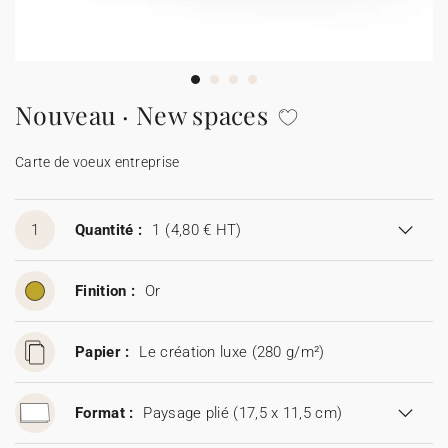
Carte de voeux 100% personnalisable
Produits sur mesure
★ Demande d'échantillons
Cartes postales
Nouveau · New spaces
★ Demande de devis
Etiquettes d'enveloppe
Carte de voeux entreprise
Menus
1
Quantité :
1
(4,80 € HT)
Présentoirs comptoir
Finition :
Or
Stickers
Papier :
Le création luxe (280 g/m²)
Format :
Paysage plié (17,5 x 11,5 cm)