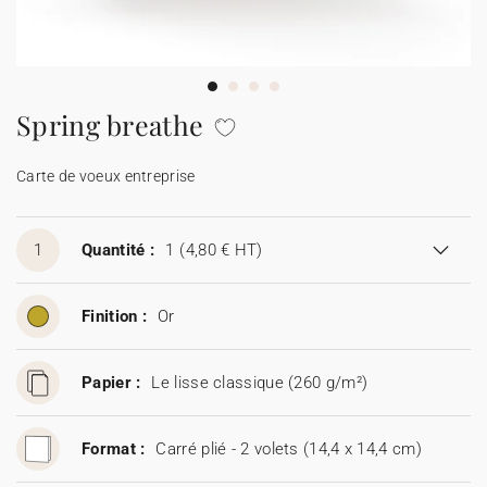
Carte de voeux 100% personnalisable
Produits sur mesure
★ Demande d'échantillons
Cartes postales
Spring breathe
★ Demande de devis
Etiquettes d'enveloppe
Carte de voeux entreprise
Menus
1
Quantité :
1
(4,80 € HT)
Présentoirs comptoir
Finition :
Or
Stickers
Papier :
Le lisse classique (260 g/m²)
Format :
Carré plié - 2 volets (14,4 x 14,4 cm)