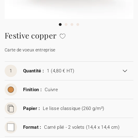
Carte de voeux 100% personnalisable
Produits sur mesure
★ Demande d'échantillons
Cartes postales
Festive copper
★ Demande de devis
Etiquettes d'enveloppe
Carte de voeux entreprise
Menus
1
Quantité :
1
(4,80 € HT)
Présentoirs comptoir
Finition :
Cuivre
Stickers
Papier :
Le lisse classique (260 g/m²)
Format :
Carré plié - 2 volets (14,4 x 14,4 cm)