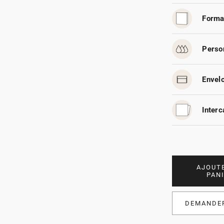
Forma
Person
Envelo
Interc
AJOUT
PAN
DEMANDER