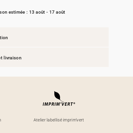
ison estimée : 13 août - 17 août
tion
t livraison
h
Atelier labellisé imprim'vert