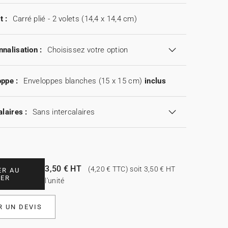
t :
Carré plié - 2 volets (14,4 x 14,4 cm)
nalisation :
Choisissez votre option
ppe :
Enveloppes blanches (15 x 15 cm)
inclus
alaires :
Sans intercalaires
3,50 € HT
(4,20 € TTC) soit 3,50 € HT
ER AU
IER
l'unité
 UN DEVIS