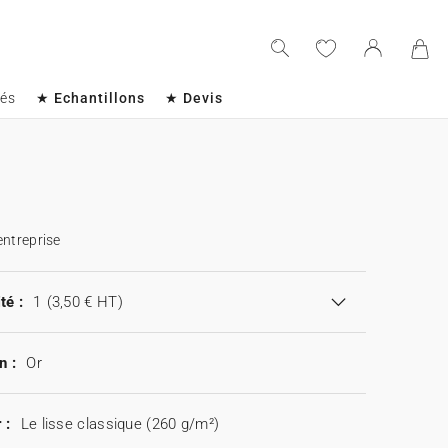
sés
★ Echantillons
★ Devis
entreprise
té :
1
(3,50 € HT)
n :
Or
 :
Le lisse classique (260 g/m²)