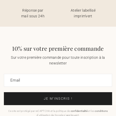
Réponse par
Atelier labellisé
mail sous 24h
imprim'vert
10% sur votre première commande
Sur votre première commande pour toute inscription à la
newsletter
Email
JE M'INSCRIS !
Ce site est protégé par reCAPTCHA et la politique de
confidentialité
et les
conditions
d'utilisation de Google s'appliquent.