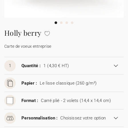
Carte de voeux 100% personnalisable
Produits sur mesure
★ Demande d'échantillons
Cartes postales
Holly berry
★ Demande de devis
Etiquettes d'enveloppe
Carte de voeux entreprise
Menus
1
Quantité :
1
(4,30 € HT)
Présentoirs comptoir
Papier :
Le lisse classique (260 g/m²)
Stickers
Format :
Carré plié - 2 volets (14,4 x 14,4 cm)
Personnalisation :
Choisissez votre option