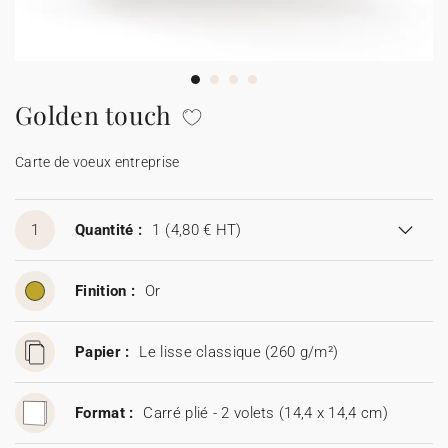
Carte de voeux 100% personnalisable
Produits sur mesure
★ Demande d'échantillons
Cartes postales
Golden touch
★ Demande de devis
Etiquettes d'enveloppe
Carte de voeux entreprise
Menus
1
Quantité :
1
(4,80 € HT)
Présentoirs comptoir
Finition :
Or
Stickers
Papier :
Le lisse classique (260 g/m²)
Format :
Carré plié - 2 volets (14,4 x 14,4 cm)