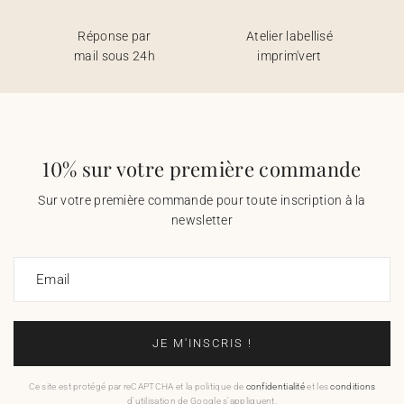
Réponse par
Atelier labellisé
mail sous 24h
imprim'vert
10% sur votre première commande
Sur votre première commande pour toute inscription à la
newsletter
Email
JE M'INSCRIS !
Ce site est protégé par reCAPTCHA et la politique de
confidentialité
et les
conditions
d'utilisation de Google s'appliquent.