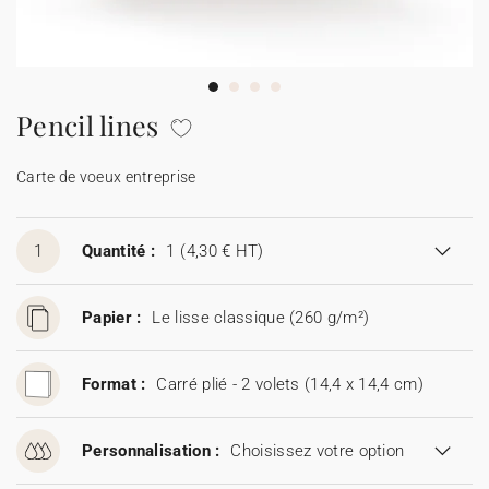
Carte de voeux 100% personnalisable
Produits sur mesure
★ Demande d'échantillons
Cartes postales
Pencil lines
★ Demande de devis
Etiquettes d'enveloppe
Carte de voeux entreprise
Menus
1
Quantité :
1
(4,30 € HT)
Présentoirs comptoir
Papier :
Le lisse classique (260 g/m²)
Stickers
Format :
Carré plié - 2 volets (14,4 x 14,4 cm)
Personnalisation :
Choisissez votre option