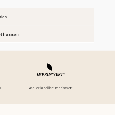
tion
t livraison
h
Atelier labellisé imprim'vert