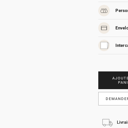
Person
Envelo
Interc
AJOUT
PAN
DEMANDER
Livra