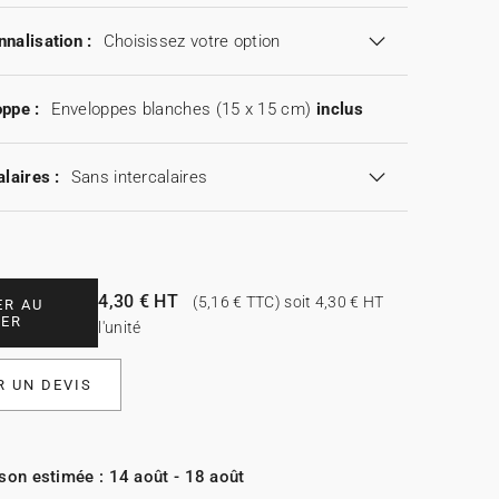
nalisation :
Choisissez votre option
ppe :
Enveloppes blanches (15 x 15 cm)
inclus
alaires :
Sans intercalaires
4,30 € HT
(5,16 € TTC) soit 4,30 € HT
ER AU
IER
l'unité
 UN DEVIS
ison estimée : 14 août - 18 août