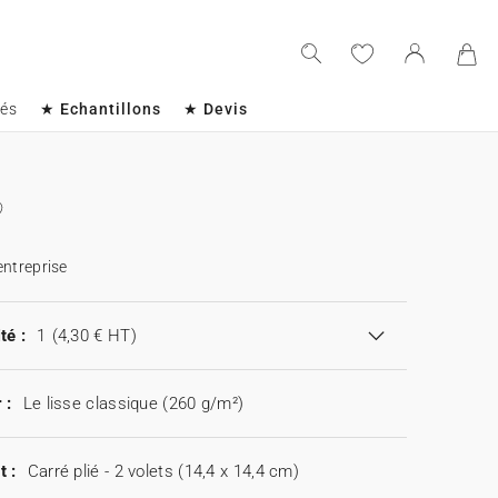
sés
★ Echantillons
★ Devis
entreprise
té :
1
(4,30 € HT)
 :
Le lisse classique (260 g/m²)
t :
Carré plié - 2 volets (14,4 x 14,4 cm)