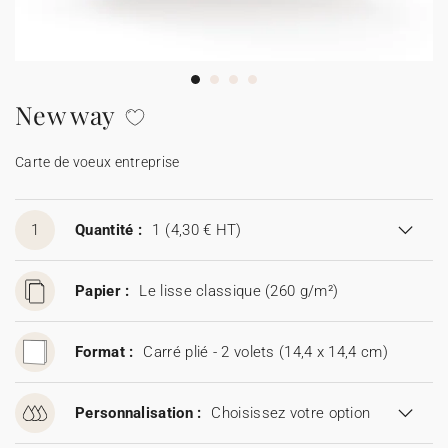
Carte de voeux 100% personnalisable
Produits sur mesure
★ Demande d'échantillons
Cartes postales
New way
★ Demande de devis
Etiquettes d'enveloppe
Carte de voeux entreprise
Menus
1
Quantité :
1
(4,30 € HT)
Présentoirs comptoir
Papier :
Le lisse classique (260 g/m²)
Stickers
Format :
Carré plié - 2 volets (14,4 x 14,4 cm)
Personnalisation :
Choisissez votre option