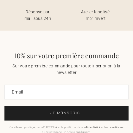
Réponse par
Atelier labellisé
mail sous 24h
imprim'vert
10% sur votre première commande
Sur votre première commande pour toute inscription à la
newsletter
Email
JE M'INSCRIS !
Ce site est protégé par reCAPTCHA et la politique de
confidentialité
et les
conditions
d'utilisation de Google s'appliquent.