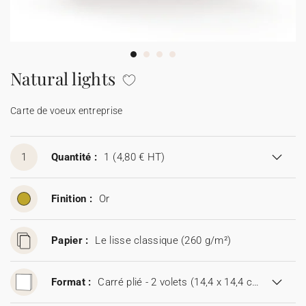
Carte de voeux 100% personnalisable
Produits sur mesure
★ Demande d'échantillons
Cartes postales
Natural lights
★ Demande de devis
Etiquettes d'enveloppe
Carte de voeux entreprise
Menus
1
Quantité :
1
(4,80 € HT)
Présentoirs comptoir
Finition :
Or
Stickers
Papier :
Le lisse classique (260 g/m²)
Format :
Carré plié - 2 volets (14,4 x 14,4 cm)