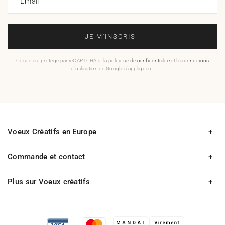
Email
JE M'INSCRIS !
Ce site est protégé par reCAPTCHA et la politique de
confidentialité
et les
conditions
d'utilisation de Google s'appliquent.
Voeux Créatifs en Europe
Commande et contact
Plus sur Voeux créatifs