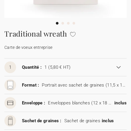
Carte de voeux 100% personnalisable
Produits sur mesure
★ Demande d'échantillons
Cartes postales
Traditional wreath
★ Demande de devis
Etiquettes d'enveloppe
Carte de voeux entreprise
Menus
1
Quantité :
1
(5,80 € HT)
Présentoirs comptoir
Format :
Portrait avec sachet de graines (11,5 x 17 cm)
Stickers
Enveloppe :
Enveloppes blanches (12 x 18 cm)
inclus
Sachet de graines :
Sachet de graines
inclus