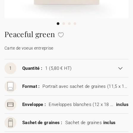
Carte de voeux 100% personnalisable
Produits sur mesure
★ Demande d'échantillons
Cartes postales
Peaceful green
★ Demande de devis
Etiquettes d'enveloppe
Carte de voeux entreprise
Menus
1
Quantité :
1
(5,80 € HT)
Présentoirs comptoir
Format :
Portrait avec sachet de graines (11,5 x 17 cm)
Stickers
Enveloppe :
Enveloppes blanches (12 x 18 cm)
inclus
Sachet de graines :
Sachet de graines
inclus