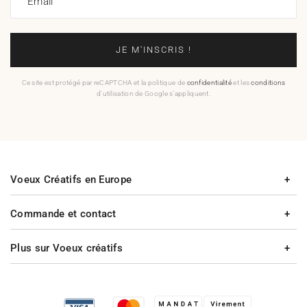
Email
JE M'INSCRIS !
Ce site est protégé par reCAPTCHA et la politique de
confidentialité
et les
conditions
d'utilisation de Google s'appliquent.
Voeux Créatifs en Europe
Commande et contact
Plus sur Voeux créatifs