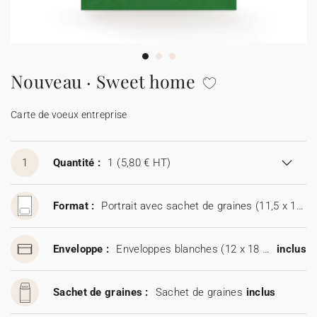
Carte de voeux 100% personnalisable
Produits sur mesure
★ Demande d'échantillons
Cartes postales
Nouveau · Sweet home
★ Demande de devis
Etiquettes d'enveloppe
Carte de voeux entreprise
Menus
1
Quantité :
1
(5,80 € HT)
Présentoirs comptoir
Format :
Portrait avec sachet de graines (11,5 x 17 cm)
Stickers
Enveloppe :
Enveloppes blanches (12 x 18 cm)
inclus
Sachet de graines :
Sachet de graines
inclus