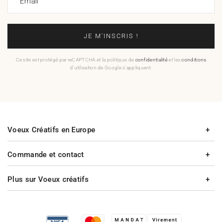
Email
JE M'INSCRIS !
Ce site est protégé par reCAPTCHA et la politique de
confidentialité
et les
conditions
d'utilisation de Google s'appliquent.
Voeux Créatifs en Europe
Commande et contact
Plus sur Voeux créatifs