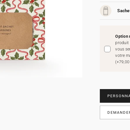
Sachet
Option 
produit
vous se
votre m
(
+79,00
PERSONNA
DEMANDER