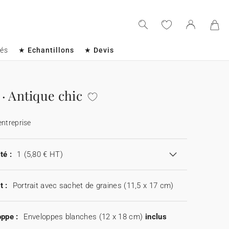
sés
★ Echantillons
★ Devis
· Antique chic
entreprise
té :
1
(5,80 € HT)
t :
Portrait avec sachet de graines (11,5 x 17 cm)
ppe :
Enveloppes blanches (12 x 18 cm)
inclus