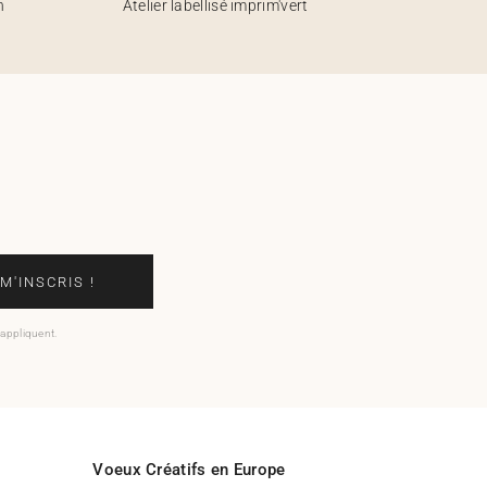
h
Atelier labellisé imprim'vert
 M'INSCRIS !
'appliquent.
Voeux Créatifs en Europe