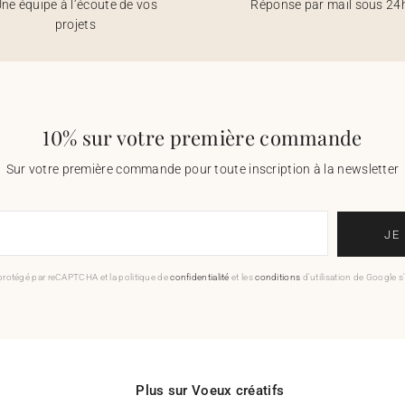
ne équipe à l’écoute de vos
Réponse par mail sous 24
projets
10% sur votre première commande
Sur votre première commande pour toute inscription à la newsletter
JE
 protégé par reCAPTCHA et la politique de
confidentialité
et les
conditions
d'utilisation de Google s
Plus sur Voeux créatifs