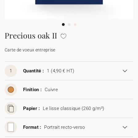
Carte de voeux 100% personnalisable
Produits sur mesure
★ Demande d'échantillons
Cartes postales
Precious oak II
★ Demande de devis
Etiquettes d'enveloppe
Carte de voeux entreprise
Menus
1
Quantité :
1
(4,90 € HT)
Présentoirs comptoir
Finition :
Cuivre
Stickers
Papier :
Le lisse classique (260 g/m²)
Format :
Portrait recto-verso