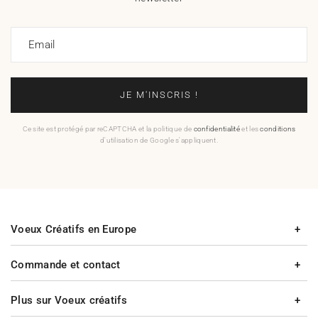
Email
JE M'INSCRIS !
Ce site est protégé par reCAPTCHA et la politique de
confidentialité
et les
conditions
d'utilisation de Google s'appliquent.
Voeux Créatifs en Europe
Commande et contact
Plus sur Voeux créatifs