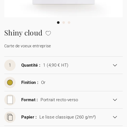
Carte de voeux 100% personnalisable
Produits sur mesure
★ Demande d'échantillons
Cartes postales
Shiny cloud
★ Demande de devis
Etiquettes d'enveloppe
Carte de voeux entreprise
Menus
1
Quantité :
1
(4,90 € HT)
Présentoirs comptoir
Finition :
Or
Stickers
Format :
Portrait recto-verso
Papier :
Le lisse classique (260 g/m²)