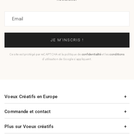
Email
JE M'INSCRIS !
Ce site est protégé par reCAPTCHA et la politique de
confidentialité
et les
conditions
d'utilisation de Google s'appliquent.
Voeux Créatifs en Europe
Commande et contact
Plus sur Voeux créatifs