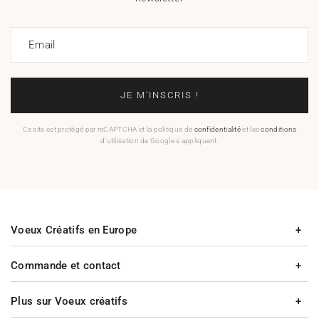
Email
JE M'INSCRIS !
Ce site est protégé par reCAPTCHA et la politique de
confidentialité
et les
conditions
d'utilisation de Google s'appliquent.
Voeux Créatifs en Europe
Commande et contact
Plus sur Voeux créatifs