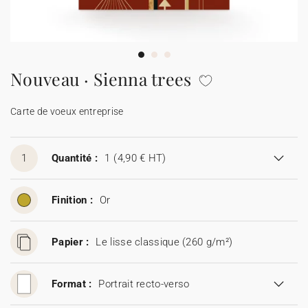
Carte de voeux 100% personnalisable
Produits sur mesure
★ Demande d'échantillons
Cartes postales
Nouveau · Sienna trees
★ Demande de devis
Etiquettes d'enveloppe
Carte de voeux entreprise
Menus
1
Quantité :
1
(4,90 € HT)
Présentoirs comptoir
Finition :
Or
Stickers
Papier :
Le lisse classique (260 g/m²)
Format :
Portrait recto-verso