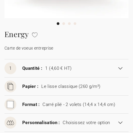
Carte de voeux 100% personnalisable
Produits sur mesure
★ Demande d'échantillons
Cartes postales
Energy
★ Demande de devis
Etiquettes d'enveloppe
Carte de voeux entreprise
Menus
1
Quantité :
1
(4,60 € HT)
Présentoirs comptoir
Papier :
Le lisse classique (260 g/m²)
Stickers
Format :
Carré plié - 2 volets (14,4 x 14,4 cm)
Personnalisation :
Choisissez votre option