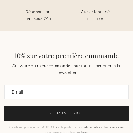
Réponse par
Atelier labellisé
mail sous 24h
imprim'vert
10% sur votre première commande
Sur votre première commande pour toute inscription à la
newsletter
Email
JE M'INSCRIS !
Ce site est protégé par reCAPTCHA et la politique de
confidentialité
et les
conditions
d'utilisation de Google s'appliquent.