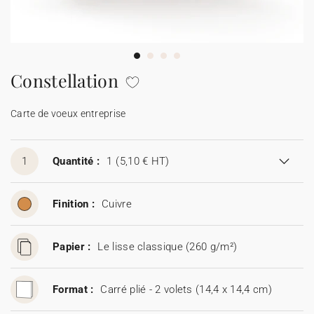
Carte de voeux 100% personnalisable
Produits sur mesure
★ Demande d'échantillons
Cartes postales
Constellation
★ Demande de devis
Etiquettes d'enveloppe
Carte de voeux entreprise
Menus
1
Quantité :
1
(5,10 € HT)
Présentoirs comptoir
Finition :
Cuivre
Stickers
Papier :
Le lisse classique (260 g/m²)
Format :
Carré plié - 2 volets (14,4 x 14,4 cm)