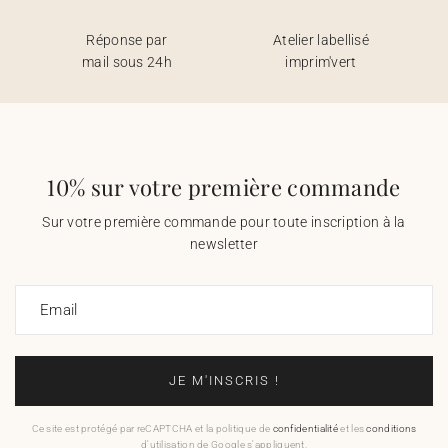
Réponse par
Atelier labellisé
mail sous 24h
imprim'vert
10% sur votre première commande
Sur votre première commande pour toute inscription à la
newsletter
Email
JE M'INSCRIS !
Ce site est protégé par reCAPTCHA et la politique de
confidentialité
et les
conditions
d'utilisation de Google s'appliquent.