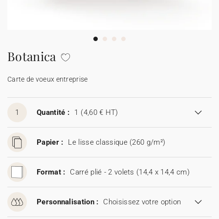
Carte de voeux 100% personnalisable
Produits sur mesure
★ Demande d'échantillons
Cartes postales
Botanica
★ Demande de devis
Etiquettes d'enveloppe
Carte de voeux entreprise
Menus
1
Quantité :
1
(4,60 € HT)
Présentoirs comptoir
Papier :
Le lisse classique (260 g/m²)
Stickers
Format :
Carré plié - 2 volets (14,4 x 14,4 cm)
Personnalisation :
Choisissez votre option