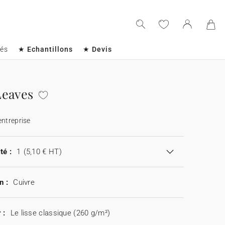
sés
★ Echantillons
★ Devis
Leaves
entreprise
té :
1
(5,10 € HT)
n :
Cuivre
 :
Le lisse classique (260 g/m²)