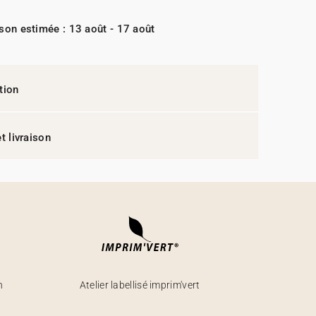
ison estimée : 13 août - 17 août
tion
t livraison
h
Atelier labellisé imprim'vert