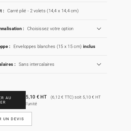
t :
Carré plié - 2 volets (14,4 x 14,4 cm)
nalisation :
Choisissez votre option
ppe :
Enveloppes blanches (15 x 15 cm)
inclus
alaires :
Sans intercalaires
5,10 € HT
(6,12 € TTC) soit 5,10 € HT
ER AU
IER
l'unité
 UN DEVIS