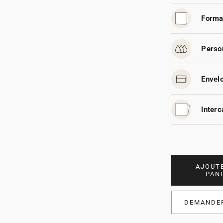
Forma
Person
Envelo
Interc
AJOUT
PAN
DEMANDER