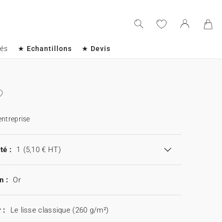
sés
★ Echantillons
★ Devis
entreprise
té :
1
(5,10 € HT)
n :
Or
 :
Le lisse classique (260 g/m²)