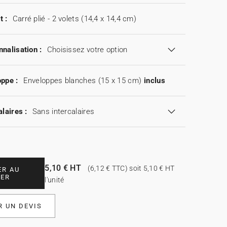
t :
Carré plié - 2 volets (14,4 x 14,4 cm)
nalisation :
Choisissez votre option
ppe :
Enveloppes blanches (15 x 15 cm)
inclus
alaires :
Sans intercalaires
5,10 € HT
(6,12 € TTC) soit 5,10 € HT
ER AU
IER
l'unité
 UN DEVIS