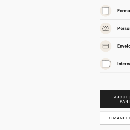
Forma
Person
Envelo
Interc
AJOUT
PAN
DEMANDER