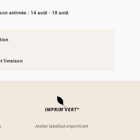
ison estimée : 14 août - 18 août
tion
t livraison
h
Atelier labellisé imprim'vert