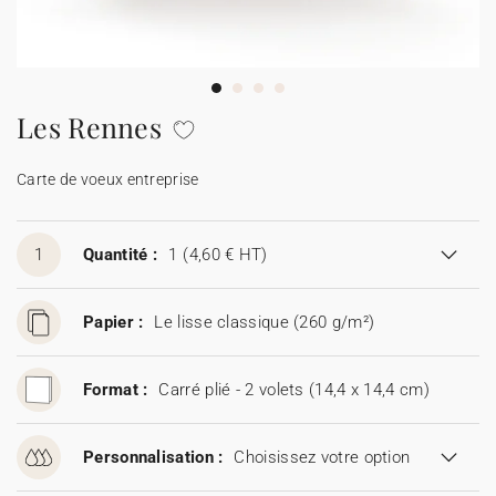
Carte de voeux 100% personnalisable
Produits sur mesure
★ Demande d'échantillons
Cartes postales
Les Rennes
★ Demande de devis
Etiquettes d'enveloppe
Carte de voeux entreprise
Menus
1
Quantité :
1
(4,60 € HT)
Présentoirs comptoir
Papier :
Le lisse classique (260 g/m²)
Stickers
Format :
Carré plié - 2 volets (14,4 x 14,4 cm)
Personnalisation :
Choisissez votre option