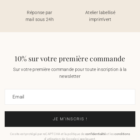
Réponse par
Atelier labellisé
mail sous 24h
imprim'vert
10% sur votre première commande
Sur votre première commande pour toute inscription à la
newsletter
Email
JE M'INSCRIS !
Ce site est protégé par reCAPTCHA et la politique de
confidentialité
et les
conditions
d'utilisation de Google s'appliquent.