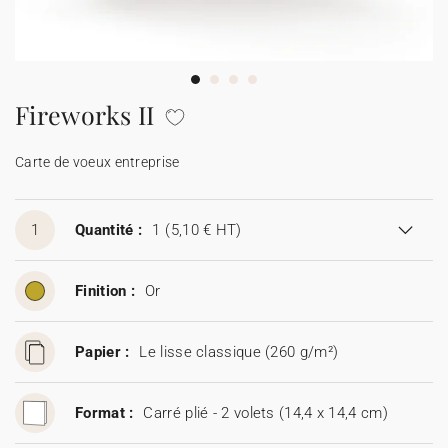
Carte de voeux 100% personnalisable
Produits sur mesure
★ Demande d'échantillons
Cartes postales
Fireworks II
★ Demande de devis
Etiquettes d'enveloppe
Carte de voeux entreprise
Menus
1
Quantité :
1
(5,10 € HT)
Présentoirs comptoir
Finition :
Or
Stickers
Papier :
Le lisse classique (260 g/m²)
Format :
Carré plié - 2 volets (14,4 x 14,4 cm)