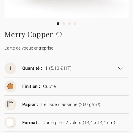
Carte de voeux 100% personnalisable
Produits sur mesure
★ Demande d'échantillons
Cartes postales
Merry Copper
★ Demande de devis
Etiquettes d'enveloppe
Carte de voeux entreprise
Menus
1
Quantité :
1
(5,10 € HT)
Présentoirs comptoir
Finition :
Cuivre
Stickers
Papier :
Le lisse classique (260 g/m²)
Format :
Carré plié - 2 volets (14,4 x 14,4 cm)