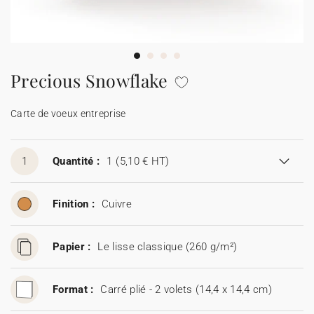
Carte de voeux 100% personnalisable
Produits sur mesure
★ Demande d'échantillons
Cartes postales
Precious Snowflake
★ Demande de devis
Etiquettes d'enveloppe
Carte de voeux entreprise
Menus
1
Quantité :
1
(5,10 € HT)
Présentoirs comptoir
Finition :
Cuivre
Stickers
Papier :
Le lisse classique (260 g/m²)
Format :
Carré plié - 2 volets (14,4 x 14,4 cm)