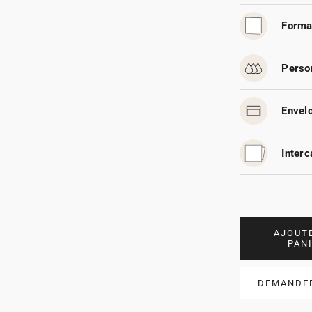
Forma
Person
Envelo
Interc
AJOUT
PAN
DEMANDER