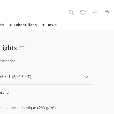
sés
★ Echantillons
★ Devis
Lights
entreprise
té :
1
(5,10 € HT)
n :
Or
 :
Le lisse classique (260 g/m²)