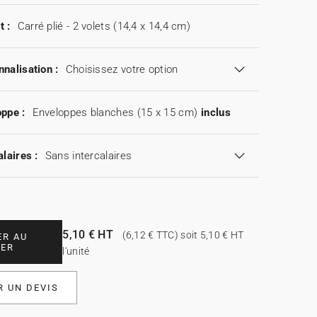
t :
Carré plié - 2 volets (14,4 x 14,4 cm)
nalisation :
Choisissez votre option
ppe :
Enveloppes blanches (15 x 15 cm)
inclus
alaires :
Sans intercalaires
5,10 € HT
(6,12 € TTC) soit 5,10 € HT
ER AU
IER
l'unité
 UN DEVIS