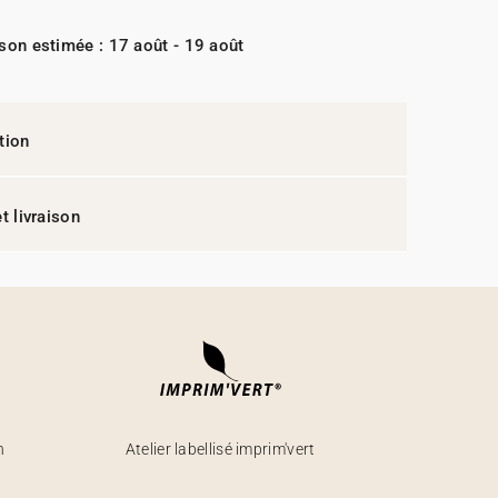
ison estimée : 17 août - 19 août
tion
t livraison
h
Atelier labellisé imprim'vert