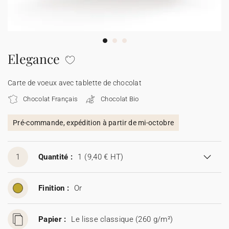
Carte de voeux 100% personnalisable
Produits sur mesure
★ Demande d'échantillons
Cartes postales
Elegance
★ Demande de devis
Etiquettes d'enveloppe
Carte de voeux avec tablette de chocolat
Chocolat Français
Chocolat Bio
Menus
Pré-commande, expédition à partir de mi-octobre
Présentoirs comptoir
1
Quantité :
1
(9,40 € HT)
Stickers
Finition :
Or
Papier :
Le lisse classique (260 g/m²)