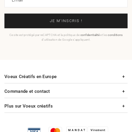
JE M'INSCRIS !
Ce site est protégé par reCAPTCHA et la politique de
confidentialité
et les
conditions
d'utilisation de Google s'appliquent.
Voeux Créatifs en Europe
Commande et contact
Plus sur Voeux créatifs