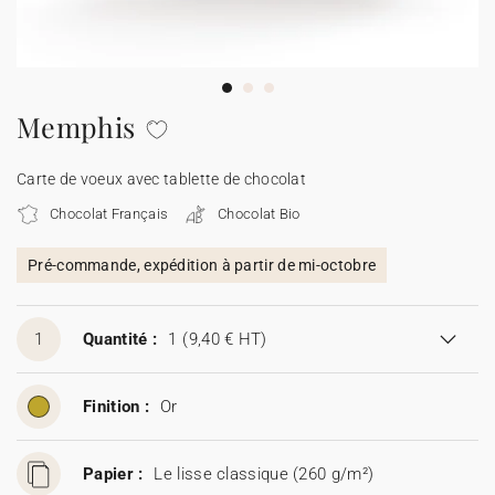
Carte de voeux 100% personnalisable
Produits sur mesure
★ Demande d'échantillons
Cartes postales
Memphis
★ Demande de devis
Etiquettes d'enveloppe
Carte de voeux avec tablette de chocolat
Chocolat Français
Chocolat Bio
Menus
Pré-commande, expédition à partir de mi-octobre
Présentoirs comptoir
1
Quantité :
1
(9,40 € HT)
Stickers
Finition :
Or
Papier :
Le lisse classique (260 g/m²)