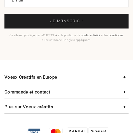
JE M'INSCRIS !
Ce site est protégé par reCAPTCHA et la politique de
confidentialité
et les
conditions
d'utilisation de Google s'appliquent.
Voeux Créatifs en Europe
Commande et contact
Plus sur Voeux créatifs