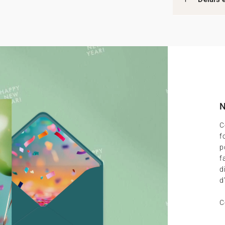
N
C
f
p
f
d
d
C