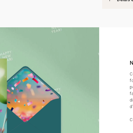
N
C
f
p
f
d
d
C