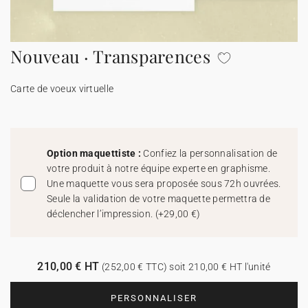
Carte de voeux 100% personnalisable
Produits sur mesure
Nouveau · Transparences
★ Demande d'échantillons
Cartes postales
Carte de voeux virtuelle
★ Demande de devis
Etiquettes d'enveloppe
Menus
Option maquettiste :
Confiez la personnalisation de
votre produit à notre équipe experte en graphisme.
Présentoirs comptoir
Une maquette vous sera proposée sous 72h ouvrées.
Seule la validation de votre maquette permettra de
déclencher l’impression.
(
+29,00 €
)
Stickers
210,00 € HT
(252,00 € TTC) soit 210,00 € HT l'unité
PERSONNALISER